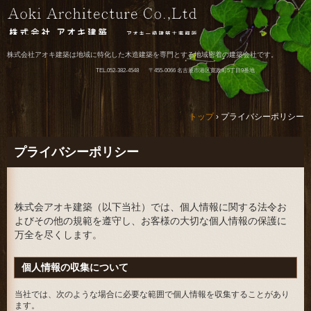
株式会社アオキ建築は地域に特化した木造建築を専門とする地域密着の建築会社です。
TEL.
052-382-4548
〒455-0066 名古屋市港区寛政町5丁目9番地
トップ
›
プライバシーポリシー
プライバシーポリシー
株式会アオキ建築（以下当社）では、個人情報に関する法令お
よびその他の規範を遵守し、お客様の大切な個人情報の保護に
万全を尽くします。
個人情報の収集について
当社では、次のような場合に必要な範囲で個人情報を収集することがあり
ます。