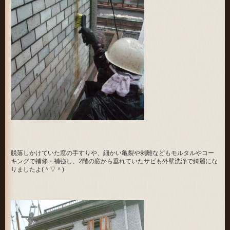
脱落しかけていた窓の手すりや、細かい亀裂や剥離などもモルタルやコー
キングで補修・補強し、2階の窓から垂れていたサビも外壁洗浄で綺麗にな
りましたよ(＾▽＾)