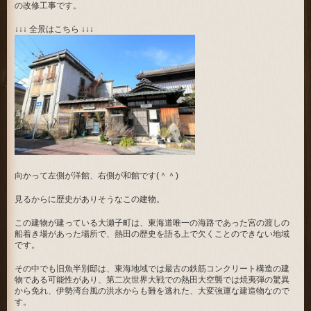
の改修工事です。
↓↓↓ 全景はこちら ↓↓↓
向かって左側が洋館、右側が和館です(＾＾)
見るからに歴史がありそうなこの建物。
この建物が建っている大瀬子町は、東海道唯一の海路であった宮の渡しの
船着き場があった場所で、熱田の歴史を語る上で欠くことのできない地域
です。
その中でも旧魚半別邸は、東海地域では最古の鉄筋コンクリート構造の建
物である可能性があり、第二次世界大戦での熱田大空襲では焼夷弾の驚異
から免れ、伊勢湾台風の洪水からも難を逃れた、大変強運な建造物なので
す。