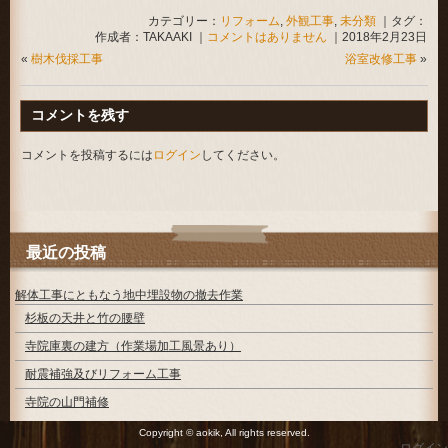
カテゴリー：
リフォーム
,
外観工事
,
未分類
｜タグ：
作成者：TAKAAKI ｜
コメントはありません
｜2018年2月23日
«
樹木伐採工事
浴室改修工事
»
コメントを残す
コメントを投稿するには
ログイン
してください。
最近の投稿
解体工事にともなう地中埋設物の撤去作業
杉板の天井と竹の腰壁
寺院庫裏の建方（作業場加工風景あり）
耐震補強及びリフォーム工事
寺院の山門補修
Copyright © aokik, All rights reserved
.
ログイン