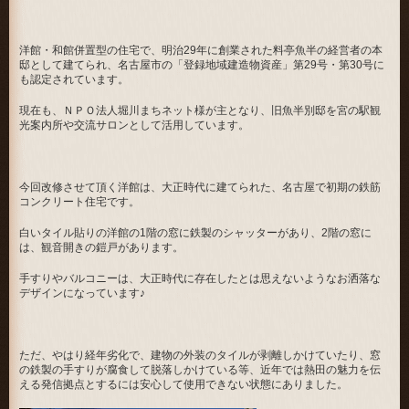
洋館・和館併置型の住宅で、明治29年に創業された料亭魚半の経営者の本
邸として建てられ、名古屋市の「登録地域建造物資産」第29号・第30号に
も認定されています。
現在も、ＮＰＯ法人堀川まちネット様が主となり、旧魚半別邸を宮の駅観
光案内所や交流サロンとして活用しています。
今回改修させて頂く洋館は、大正時代に建てられた、名古屋で初期の鉄筋
コンクリート住宅です。
白いタイル貼りの洋館の1階の窓に鉄製のシャッターがあり、2階の窓に
は、観音開きの鎧戸があります。
手すりやバルコニーは、大正時代に存在したとは思えないようなお洒落な
デザインになっています♪
ただ、やはり経年劣化で、建物の外装のタイルが剥離しかけていたり、窓
の鉄製の手すりが腐食して脱落しかけている等、近年では熱田の魅力を伝
える発信拠点とするには安心して使用できない状態にありました。