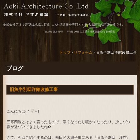
株式会社アオキ建築は地域に特化した木造建築を専門とする地域密着の建築会社です。
TEL.
052-382-4548
〒455-0066 名古屋市港区寛政町5丁目9番地
トップ
›
リフォーム
›
旧魚半別邸洋館改修工事
ブログ
旧魚半別邸洋館改修工事
こんにちは(＾▽＾)
三寒四温とはよく言ったもので、寒くなったり暖かくなったり、少しづつ
春が近づいてきましたね✿
さて、今回ご紹介するのは、熱田区大瀬子町にある『旧魚半別邸 洋館』