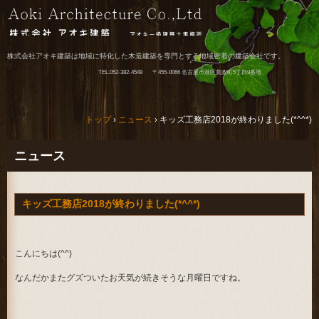
株式会社アオキ建築は地域に特化した木造建築を専門とする地域密着の建築会社です。
TEL.
052-382-4548
〒455-0066 名古屋市港区寛政町5丁目9番地
トップ
›
ニュース
›
キッズ工務店2018が終わりました(*^^*)
ニュース
キッズ工務店2018が終わりました(*^^*)
こんにちは(^^)
なんだかまたグズついたお天気が続きそうな月曜日ですね。