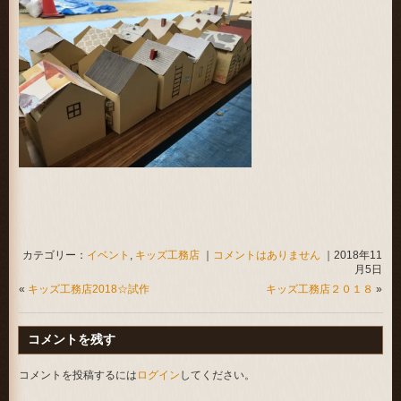
カテゴリー：
イベント
,
キッズ工務店
｜
コメントはありません
｜2018年11
月5日
«
キッズ工務店2018☆試作
キッズ工務店２０１８
»
コメントを残す
コメントを投稿するには
ログイン
してください。