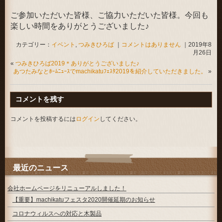
ご参加いただいた皆様、ご協力いただいた皆様。今回も
楽しい時間をありがとうございました♪
カテゴリー：
イベント
,
つみきひろば
｜
コメントはありません
｜2019年8
月26日
«
つみきひろば2019＊ありがとうございました♪
あつたみなとﾎｰﾑﾆｭｰｽでmachikatuﾌｪｽﾀ2019を紹介していただきました。
»
コメントを残す
コメントを投稿するには
ログイン
してください。
最近のニュース
会社ホームページをリニューアルしました！
【重要】machikatuフェスタ2020開催延期のお知らせ
コロナウィルスへの対応と木製品