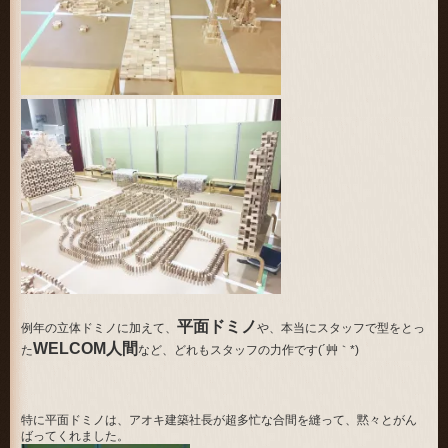
平面ドミノ
例年の立体ドミノに加えて、
や、本当にスタッフで型をとっ
WELCOM人間
た
など、どれもスタッフの力作です(´艸｀*)
特に平面ドミノは、アオキ建築社長が超多忙な合間を縫って、黙々とがん
ばってくれました。