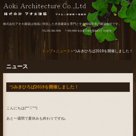
株式会社アオキ建築は地域に特化した木造建築を専門とする地域密着の建築会社です。
TEL.
052-382-4548
〒455-0066 名古屋市港区寛政町5丁目9番地
トップ
›
ニュース
›
つみきひろば2019を開催しました！
ニュース
つみきひろば2019を開催しました！
こんにちは(*^▽^*)
あと一週間で夏休みも終わりですね。