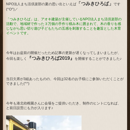
「つみきひろば」
NPO法人まち活倶楽部の夏の思い出といえば
です
(^O^)／
「つみきひろば」は、アオキ建築が主催しているNPO法人まち活倶楽部の
活動で、地域材で作った３万個の手作り積み木に囲まれて、木の香りを感
じながら思い切り遊び子どもたちの五感を刺激することを趣旨とした木育
イベントです。
今年はお盆前の開催だったため記事の更新が遅くなってしまいましたが、
『つみきひろば2019』
今回も楽しく
を開催することができました♪
当日欠席が3組あったものの、今回は32名のお子様にご参加いただくことが
できました(^^)
今年も港北幼稚園さんに会場をご提供いただき、制作のヒントになれば、
と前日設営にも力が入ります♪