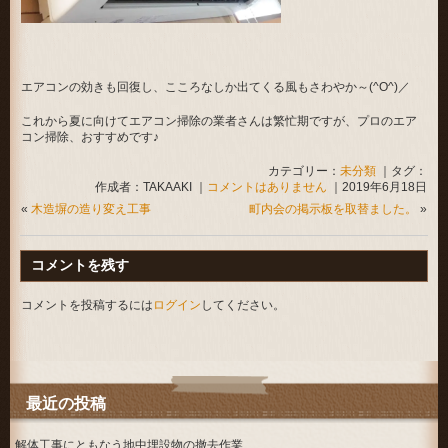
エアコンの効きも回復し、こころなしか出てくる風もさわやか～(^O^)／
これから夏に向けてエアコン掃除の業者さんは繁忙期ですが、プロのエア
コン掃除、おすすめです♪
カテゴリー：
未分類
｜タグ：
作成者：TAKAAKI ｜
コメントはありません
｜2019年6月18日
«
木造塀の造り変え工事
町内会の掲示板を取替ました。
»
コメントを残す
コメントを投稿するには
ログイン
してください。
最近の投稿
解体工事にともなう地中埋設物の撤去作業