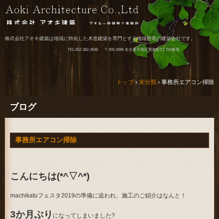
株式会社アオキ建築は地域に特化した木造建築を専門とする地域密着の建築会社です。
TEL.
052-382-4548
〒455-0066 名古屋市港区寛政町5丁目9番地
トップ
›
未分類
›
事務所エアコン掃除
ブログ
事務所エアコン掃除
こんにちは(*^▽^*)
machikatuフェスタ2019の準備に追われ、施工のご紹介はなんと！
3か月ぶり
になってしまいました?