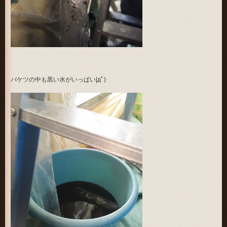
バケツの中も黒い水がいっぱい|дﾟ)